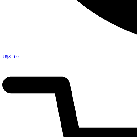
U$S
0
0