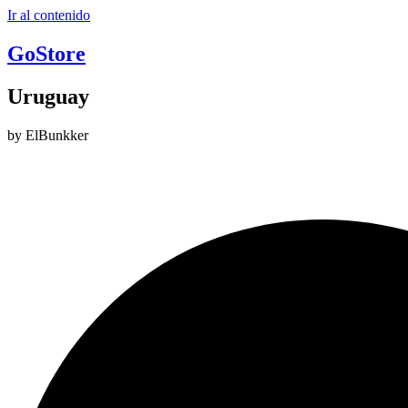
Ir al contenido
GoStore
Uruguay
by ElBunkker