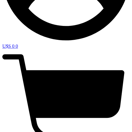
U$S
0
0