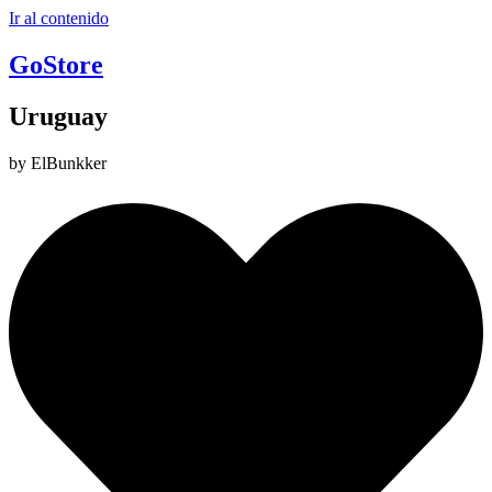
Ir al contenido
GoStore
Uruguay
by ElBunkker