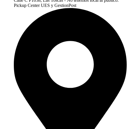
Calle C P1038, Las Toscas - No tenemos local al publico.
Pickup Center UES y GestionPost