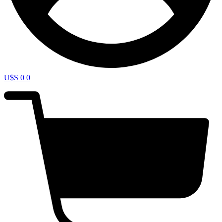
U$S
0
0