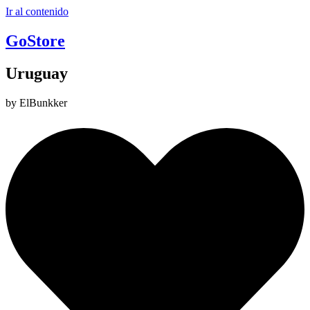
Ir al contenido
GoStore
Uruguay
by ElBunkker