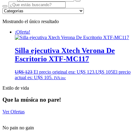
Mostrando el único resultado
¡Oferta!
Silla ejecutiva Xtech Verona De
Escritorio XTF-MC117
U$S
123
El precio original era: U$S 123.
U$S
105
El precio
actual es: U$S 105.
IVA inc
Estilo de vida
Que la música no pare!
Ver Ofertas
No pain no gain