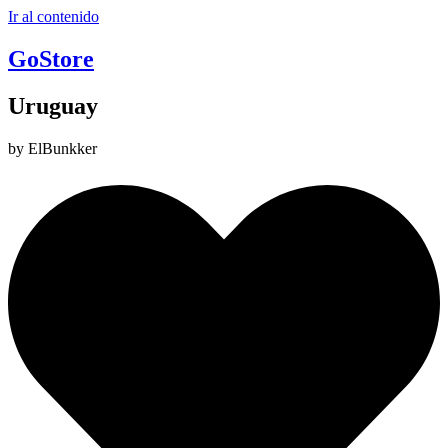
Ir al contenido
GoStore
Uruguay
by ElBunkker