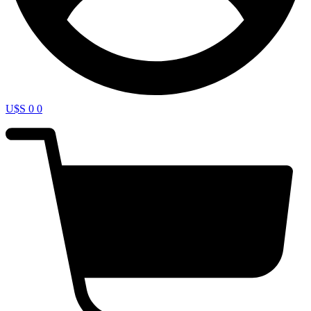
U$S
0
0