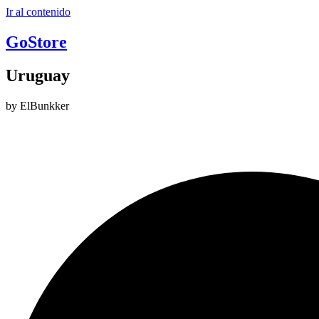
Ir al contenido
GoStore
Uruguay
by ElBunkker