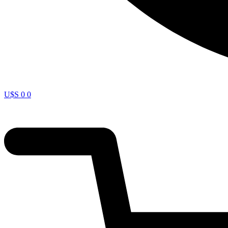
U$S
0
0