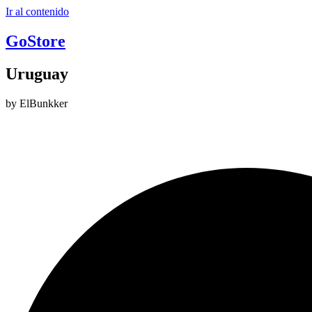
Ir al contenido
GoStore
Uruguay
by ElBunkker