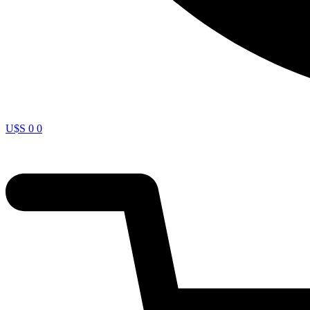
U$S
0
0