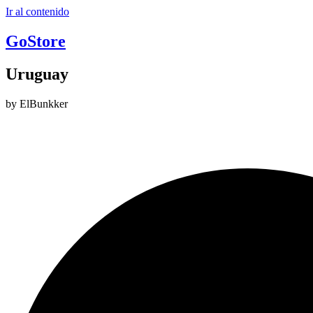
Ir al contenido
GoStore
Uruguay
by ElBunkker