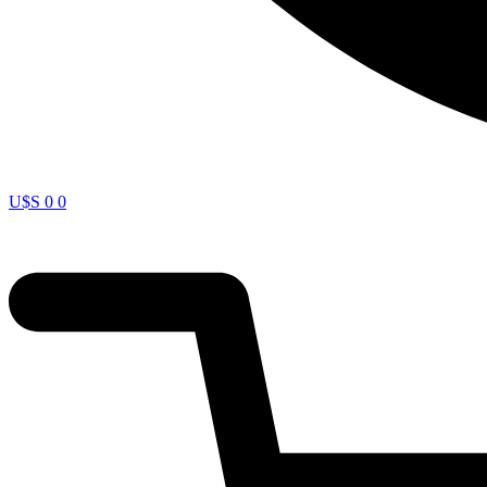
U$S
0
0