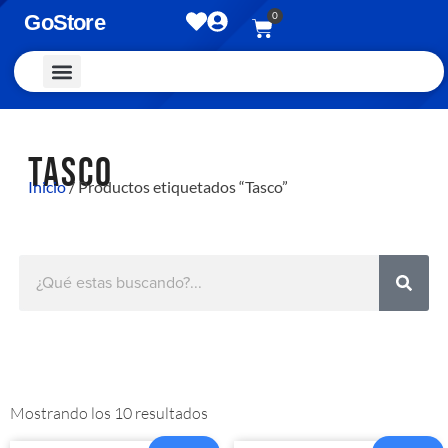
0
GoStore
Vestimenta y Accesorios
TASCO
Inicio
/ Productos etiquetados “Tasco”
Mostrando los 10 resultados