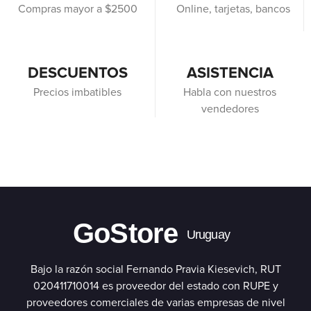
Compras mayor a $2500
Online, tarjetas, bancos
DESCUENTOS
ASISTENCIA
Precios imbatibles
Habla con nuestros
vendedores
GoStore
Uruguay
Bajo la razón social Fernando Pravia Kiesevich, RUT
020411710014 es proveedor del estado con RUPE y
proveedores comerciales de varias empresas de nivel