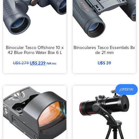
Binocular Tasco Offshore 10 x
Binoculares Tasco Essentials 8x
42 Blue Porro Water Box 6 L
de 21 mm
U$S
279
U$S
239
U$S
39
IVA inc
¡OFERTA!