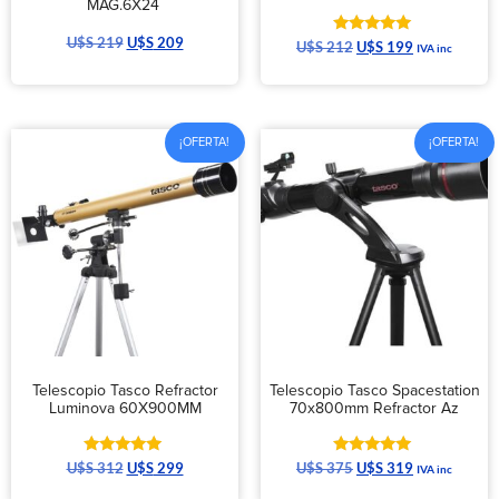
MAG.6X24
U$S
219
U$S
209
Valorado
U$S
212
U$S
199
IVA inc
con
5.00
de 5
¡OFERTA!
¡OFERTA!
Telescopio Tasco Refractor
Telescopio Tasco Spacestation
Luminova 60X900MM
70x800mm Refractor Az
Valorado
Valorado
U$S
312
U$S
299
U$S
375
U$S
319
IVA inc
con
con
5.00
5.00