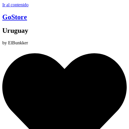
Ir al contenido
GoStore
Uruguay
by ElBunkker