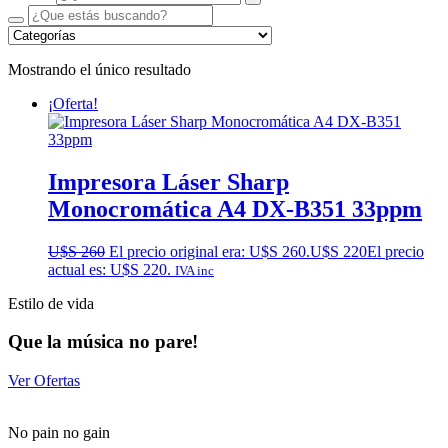
Mostrando el único resultado
¡Oferta!
Impresora Láser Sharp
Monocromática A4 DX-B351 33ppm
U$S
260
El precio original era: U$S 260.
U$S
220
El precio
actual es: U$S 220.
IVA inc
Estilo de vida
Que la música no pare!
Ver Ofertas
No pain no gain