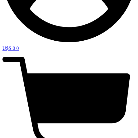
U$S
0
0