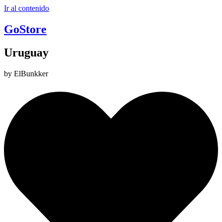
Ir al contenido
GoStore
Uruguay
by ElBunkker