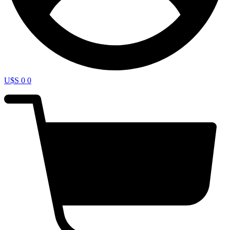
U$S
0
0