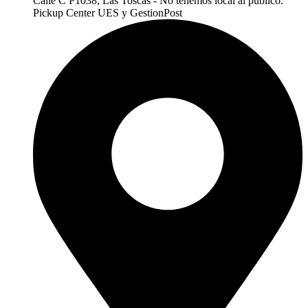
Calle C P1038, Las Toscas - No tenemos local al publico.
Pickup Center UES y GestionPost