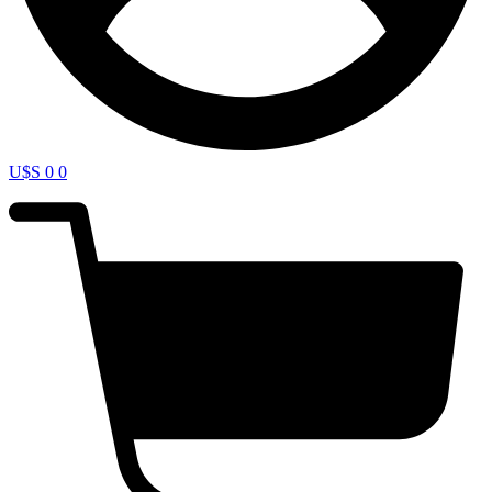
U$S
0
0