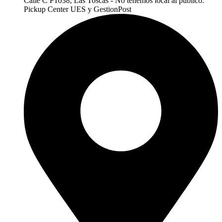
Calle C P1038, Las Toscas - No tenemos local al publico.
Pickup Center UES y GestionPost