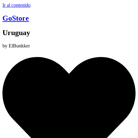
Ir al contenido
GoStore
Uruguay
by ElBunkker