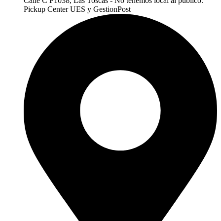
Calle C P1038, Las Toscas - No tenemos local al publico.
Pickup Center UES y GestionPost