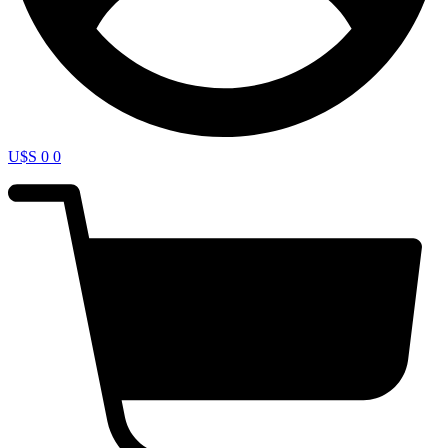
U$S
0
0