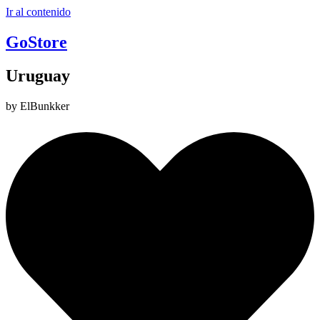
Ir al contenido
GoStore
Uruguay
by ElBunkker