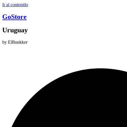
Ir al contenido
GoStore
Uruguay
by ElBunkker