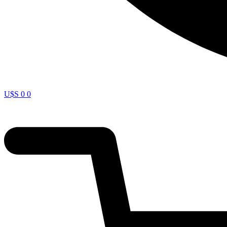
U$S
0
0