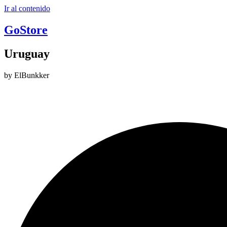
Ir al contenido
GoStore
Uruguay
by ElBunkker