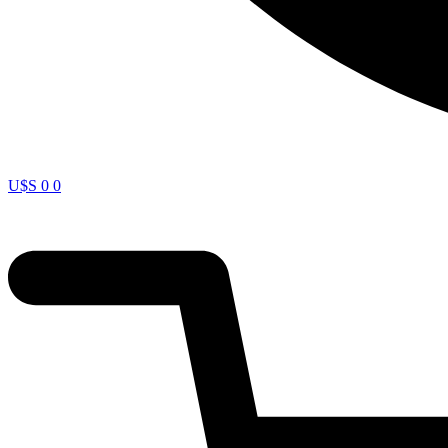
U$S
0
0