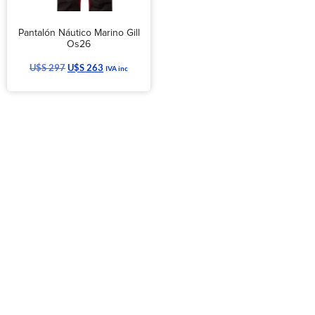
Pantalón Náutico Marino Gill
Os26
U$S
297
U$S
263
IVA inc