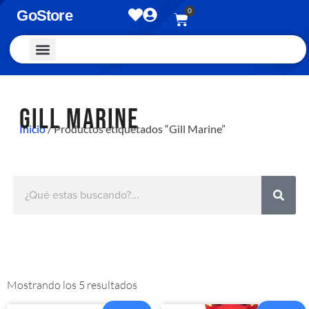
0
GoStore
Vestimenta y Accesorios
GILL MARINE
Inicio
/ Productos etiquetados “Gill Marine”
Mostrando los 5 resultados