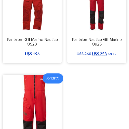
Pantalon Gill Marine Nautico
Pantalon Nautico Gill Marine
OS23
Os25
U$S
196
U$S
260
U$S
253
IVA inc
¡OFERTA!