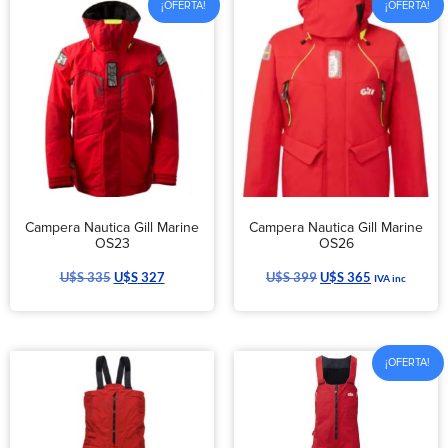
¡OFERTA!
¡OFERTA!
Campera Nautica Gill Marine
Campera Nautica Gill Marine
OS23
OS26
U$S
335
U$S
327
U$S
399
U$S
365
IVA inc
¡OFERTA!