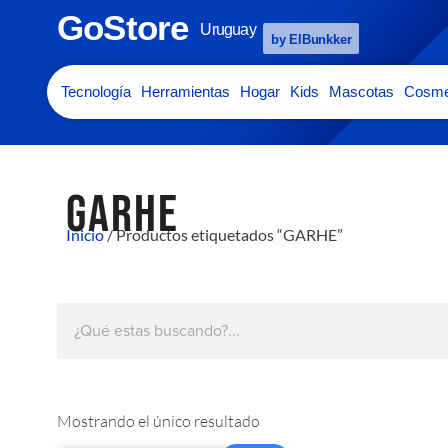
GoStore
Uruguay
by ElBunkker
Tecnología
Herramientas
Hogar
Kids
Mascotas
Cosme
GARHE
Inicio
/ Productos etiquetados “GARHE”
Mostrando el único resultado