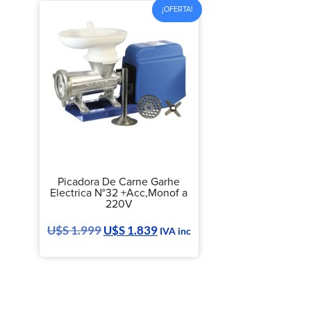
¡OFERTA!
Picadora De Carne Garhe
Electrica N°32 +Acc,Monof a
220V
U$S
1.999
U$S
1.839
IVA inc