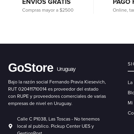
ENVIOS GRATIS
PAGO 
Compras mayor a $2500
Online, ta
GoStore
S
Uruguay
Bajo la razón social Fernando Pravia Kiesevich,
La
RUT 020411710014 es proveedor del estado
Blo
con RUPE y proveedores comerciales de varias
Mi
empresas de nivel en Uruguay.
Co
Calle C P1038, Las Toscas - No tenemos
local al publico. Pickup Center UES y
GestionPost