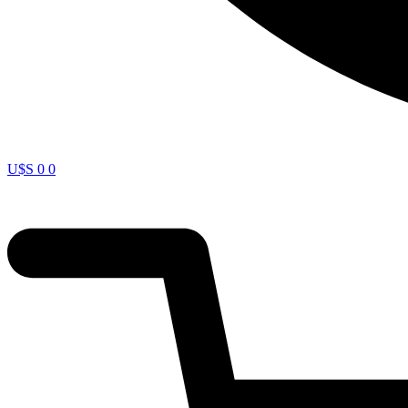
U$S
0
0