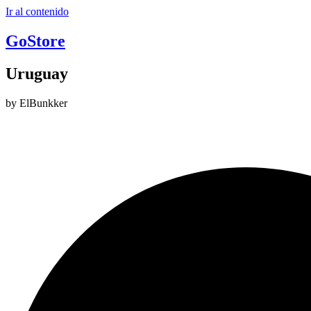
Ir al contenido
GoStore
Uruguay
by ElBunkker