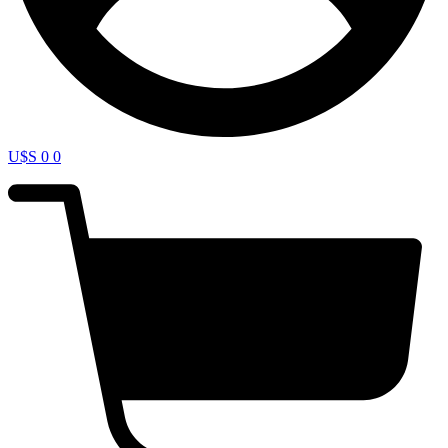
U$S
0
0