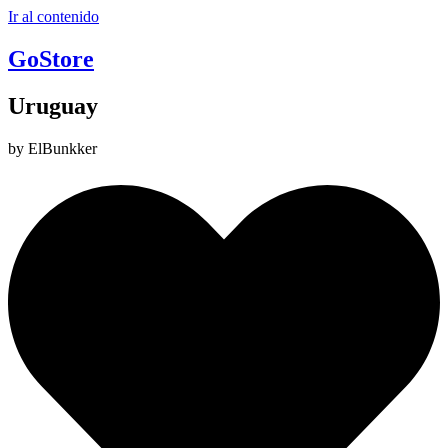
Ir al contenido
GoStore
Uruguay
by ElBunkker