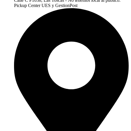
Calle C P1038, Las Toscas - No tenemos local al publico.
Pickup Center UES y GestionPost