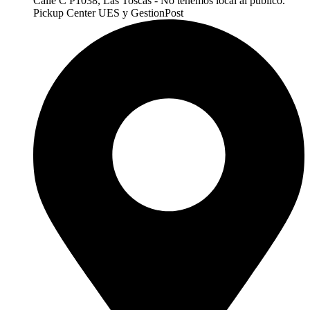
Calle C P1038, Las Toscas - No tenemos local al publico.
Pickup Center UES y GestionPost