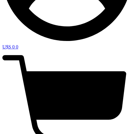
U$S
0
0