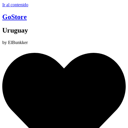
Ir al contenido
GoStore
Uruguay
by ElBunkker