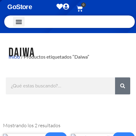
0
GoStore
Vestimenta y Accesorios
DAIWA
Inicio
/ Productos etiquetados “Daiwa”
Mostrando los 2 resultados