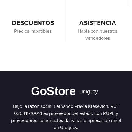
DESCUENTOS
ASISTENCIA
Precios imbatibles
Habla con nuestros
vendedores
GoStore
Uruguay
Bajo la razón social Fernando Pravia Kiesevich, RUT
020411710014 es proveedor del estado con RUPE y
proveedores comerciales de varias empresas de nivel
en Uruguay.