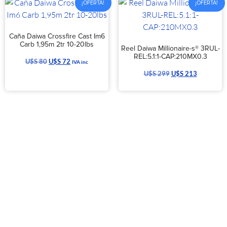
¡OFERTA!
¡OFERTA!
Caña Daiwa Crossfire Cast Im6
Carb 1,95m 2tr 10-20lbs
Reel Daiwa Millionaire-s® 3RUL-
REL:5.1:1-CAP:210MX0.3
U$S
80
U$S
72
IVA inc
U$S
299
U$S
213