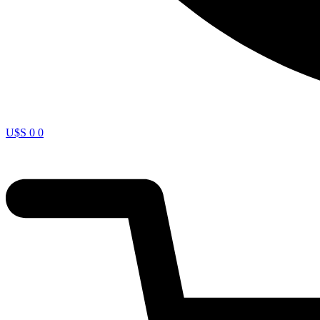
U$S
0
0