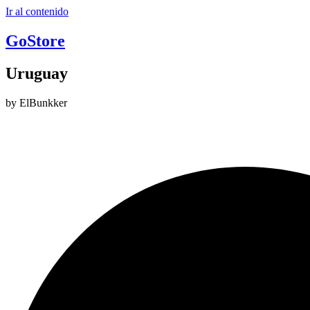
Ir al contenido
GoStore
Uruguay
by ElBunkker