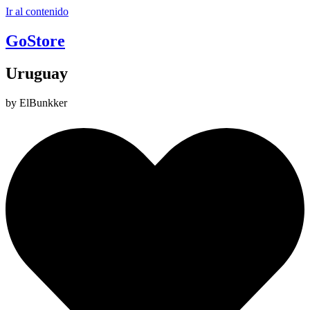
Ir al contenido
GoStore
Uruguay
by ElBunkker