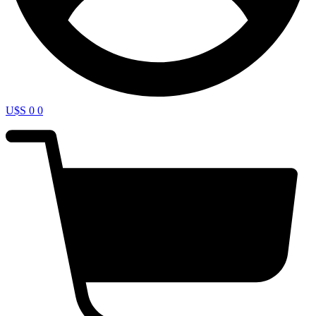
U$S
0
0