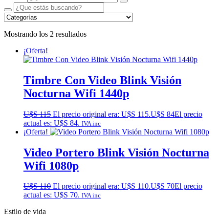
Mostrando los 2 resultados
¡Oferta!
Timbre Con Video Blink Visión
Nocturna Wifi 1440p
U$S
115
El precio original era: U$S 115.
U$S
84
El precio
actual es: U$S 84.
IVA inc
¡Oferta!
Video Portero Blink Visión Nocturna
Wifi 1080p
U$S
110
El precio original era: U$S 110.
U$S
70
El precio
actual es: U$S 70.
IVA inc
Estilo de vida