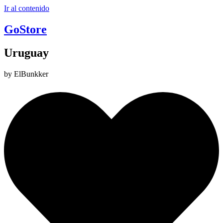
Ir al contenido
GoStore
Uruguay
by ElBunkker