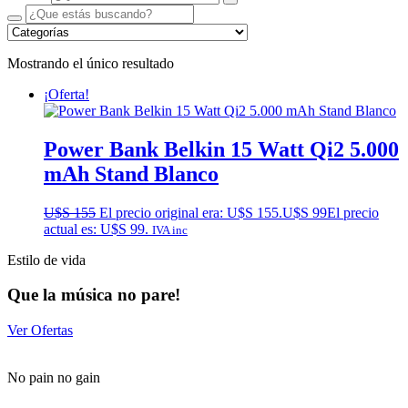
Mostrando el único resultado
¡Oferta!
Power Bank Belkin 15 Watt Qi2 5.000
mAh Stand Blanco
U$S
155
El precio original era: U$S 155.
U$S
99
El precio
actual es: U$S 99.
IVA inc
Estilo de vida
Que la música no pare!
Ver Ofertas
No pain no gain