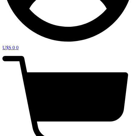
U$S
0
0