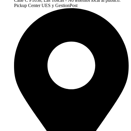
Calle C P1038, Las Toscas - No tenemos local al publico.
Pickup Center UES y GestionPost