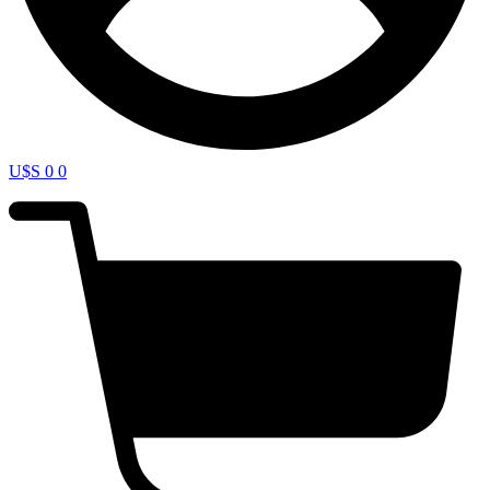
U$S
0
0