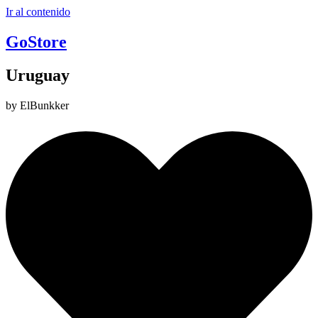
Ir al contenido
GoStore
Uruguay
by ElBunkker