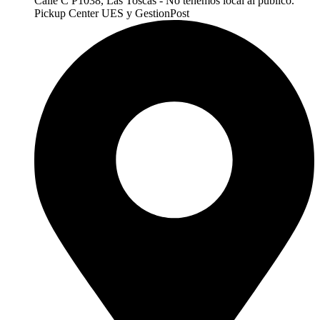
Calle C P1038, Las Toscas - No tenemos local al publico.
Pickup Center UES y GestionPost