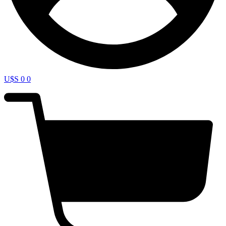
U$S
0
0