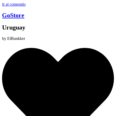
Ir al contenido
GoStore
Uruguay
by ElBunkker