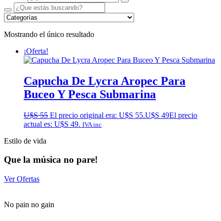
Mostrando el único resultado
¡Oferta!
Capucha De Lycra Aropec Para
Buceo Y Pesca Submarina
U$S
55
El precio original era: U$S 55.
U$S
49
El precio
actual es: U$S 49.
IVA inc
Estilo de vida
Que la música no pare!
Ver Ofertas
No pain no gain