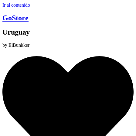
Ir al contenido
GoStore
Uruguay
by ElBunkker