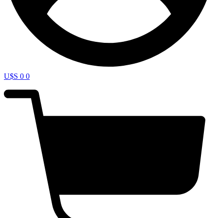
U$S
0
0