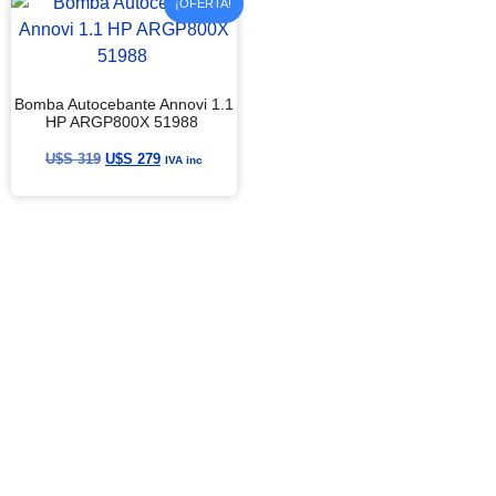
¡OFERTA!
Bomba Autocebante Annovi 1.1
HP ARGP800X 51988
U$S
319
U$S
279
IVA inc