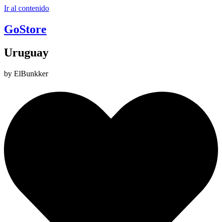
Ir al contenido
GoStore
Uruguay
by ElBunkker