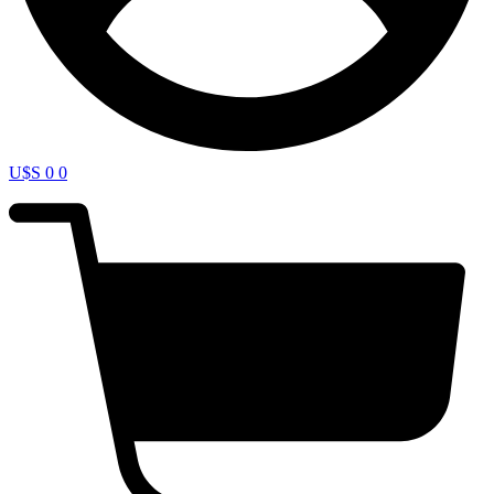
U$S
0
0