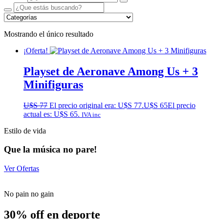
Mostrando el único resultado
¡Oferta!
Playset de Aeronave Among Us + 3
Minifiguras
U$S
77
El precio original era: U$S 77.
U$S
65
El precio
actual es: U$S 65.
IVA inc
Estilo de vida
Que la música no pare!
Ver Ofertas
No pain no gain
30% off en deporte