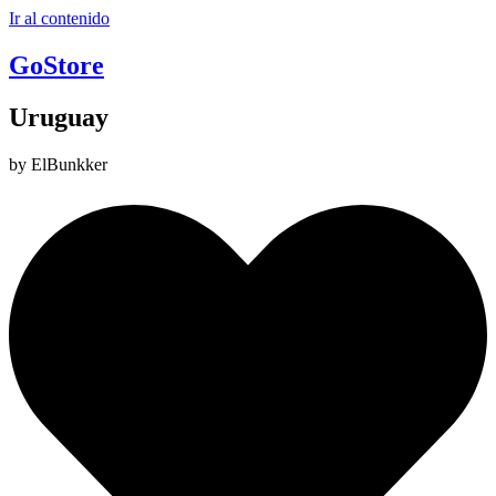
Ir al contenido
GoStore
Uruguay
by ElBunkker