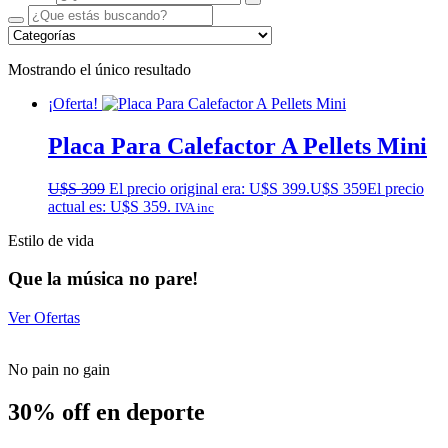
Mostrando el único resultado
¡Oferta!
Placa Para Calefactor A Pellets Mini
U$S
399
El precio original era: U$S 399.
U$S
359
El precio
actual es: U$S 359.
IVA inc
Estilo de vida
Que la música no pare!
Ver Ofertas
No pain no gain
30% off en deporte