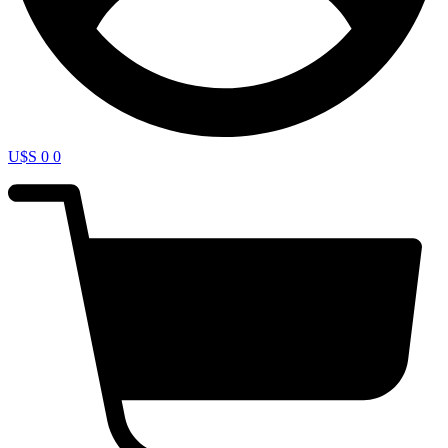
U$S
0
0