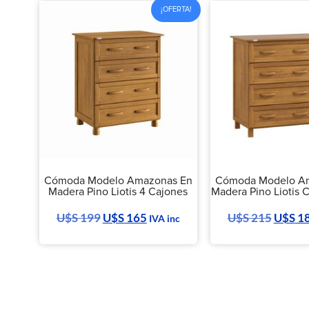
¡OFERTA!
Cómoda Modelo Amazonas En
Cómoda Modelo A
Madera Pino Liotis 4 Cajones
Madera Pino Liotis 
U$S
199
U$S
165
U$S
215
U$S
1
IVA inc