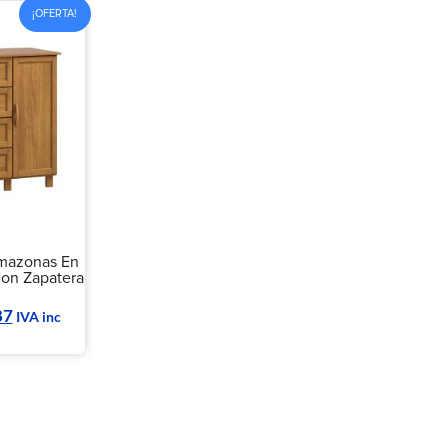
¡OFERTA!
mazonas En
Con Zapatera
87
IVA inc