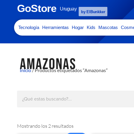
GoStore
Uruguay
by ElBunkker
Tecnología
Herramientas
Hogar
Kids
Mascotas
Cosme
AMAZONAS
Inicio
/ Productos etiquetados “Amazonas”
Mostrando los 2 resultados