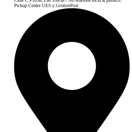
Calle C P1038, Las Toscas - No tenemos local al publico.
Pickup Center UES y GestionPost