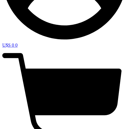
U$S
0
0