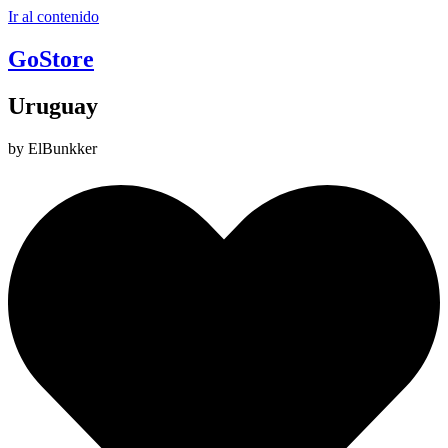
Ir al contenido
GoStore
Uruguay
by ElBunkker