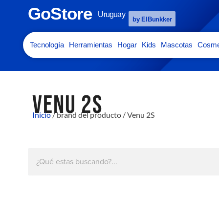
GoStore
Uruguay
by ElBunkker
Tecnología
Herramientas
Hogar
Kids
Mascotas
Cosme
VENU 2S
Inicio
/ brand del producto / Venu 2S