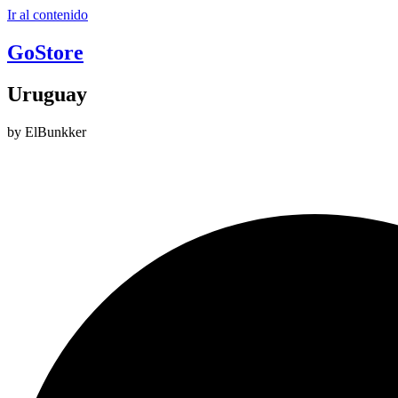
Ir al contenido
GoStore
Uruguay
by ElBunkker