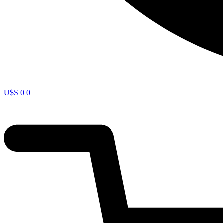
U$S
0
0