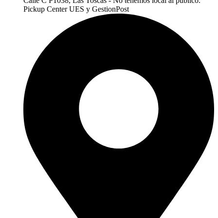
Calle C P1038, Las Toscas - No tenemos local al publico.
Pickup Center UES y GestionPost