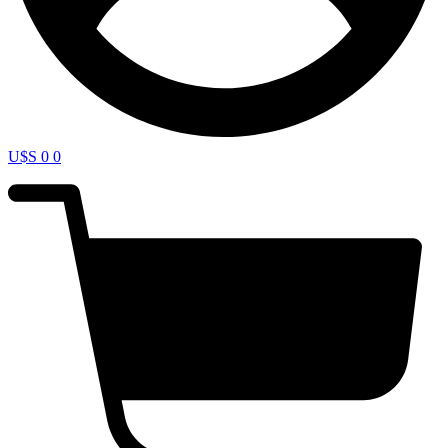
U$S
0
0