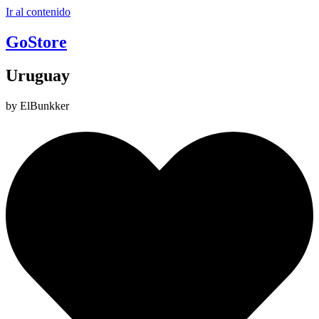
Ir al contenido
GoStore
Uruguay
by ElBunkker