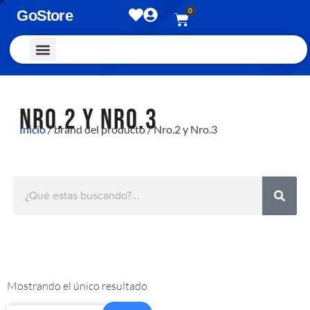
0
GoStore
Vestimenta y Accesorios
NRO.2 Y NRO.3
Inicio
/ brand del producto / Nro.2 y Nro.3
Mostrando el único resultado