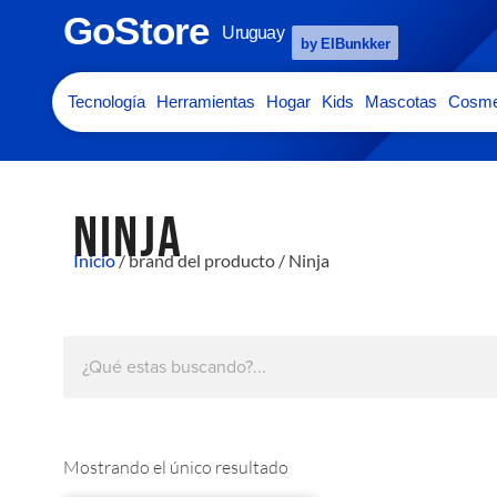
GoStore
Uruguay
by ElBunkker
Tecnología
Herramientas
Hogar
Kids
Mascotas
Cosme
NINJA
Inicio
/ brand del producto / Ninja
Mostrando el único resultado