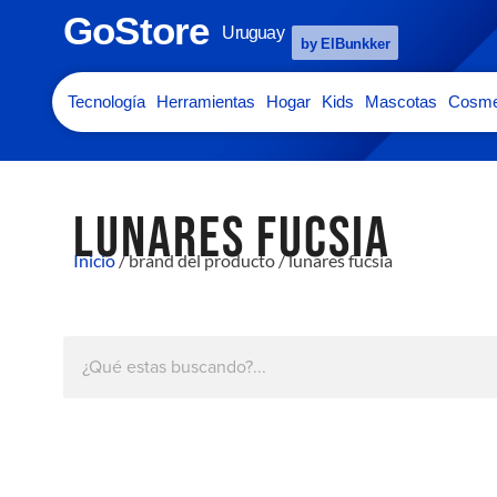
GoStore
Uruguay
by ElBunkker
Tecnología
Herramientas
Hogar
Kids
Mascotas
Cosme
LUNARES FUCSIA
Inicio
/ brand del producto / lunares fucsia