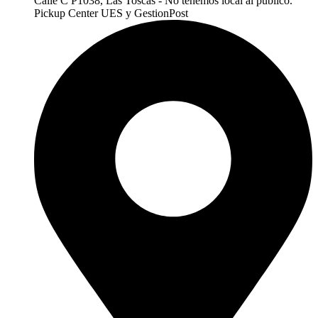
Calle C P1038, Las Toscas - No tenemos local al publico.
Pickup Center UES y GestionPost