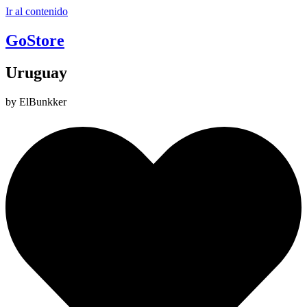
Ir al contenido
GoStore
Uruguay
by ElBunkker