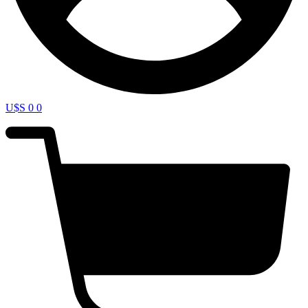
U$S
0
0