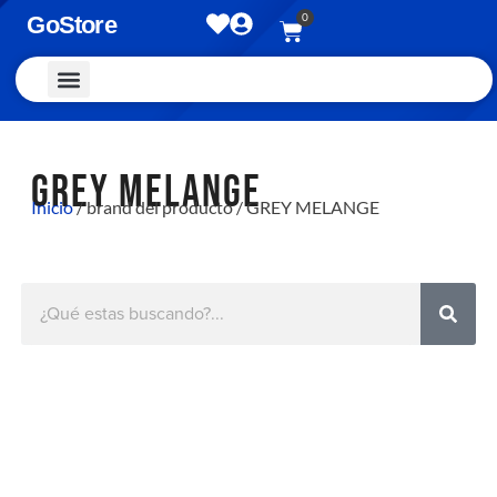
0
GoStore
Vestimenta y Accesorios
GREY MELANGE
Inicio
/ brand del producto / GREY MELANGE