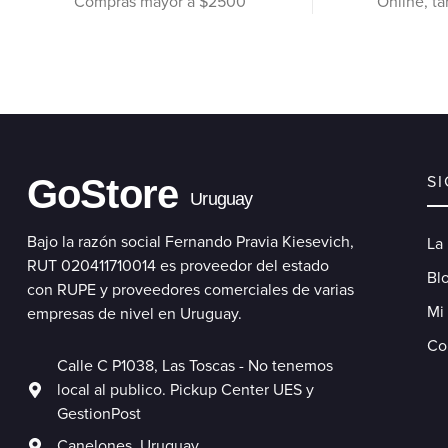
Compras mayor a $2500
Online, ta
GoStore
S
Uruguay
Bajo la razón social Fernando Pravia Kiesevich,
La
RUT 020411710014 es proveedor del estado
Blo
con RUPE y proveedores comerciales de varias
Mi
empresas de nivel en Uruguay.
Co
Calle C P1038, Las Toscas - No tenemos
local al publico. Pickup Center UES y
GestionPost
Canelones. Uruguay