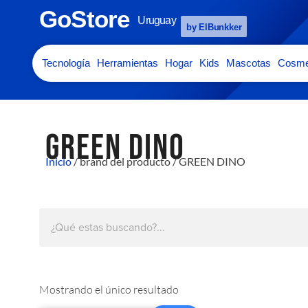
GoStore
Uruguay
by ElBunkker
Tecnología
Herramientas
Hogar
Kids
Mascotas
Cosme
GREEN DINO
Inicio
/ brand del producto / GREEN DINO
Mostrando el único resultado