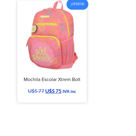
¡OFERTA!
Mochila Escolar Xtrem Bolt
U$S
77
U$S
75
IVA inc