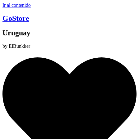
Ir al contenido
GoStore
Uruguay
by ElBunkker