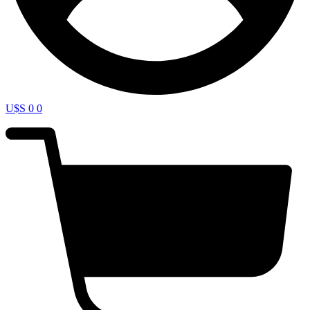
U$S
0
0