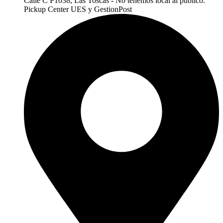
Calle C P1038, Las Toscas - No tenemos local al publico.
Pickup Center UES y GestionPost