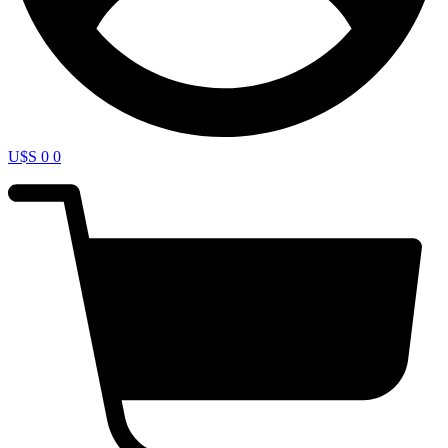
U$S
0
0