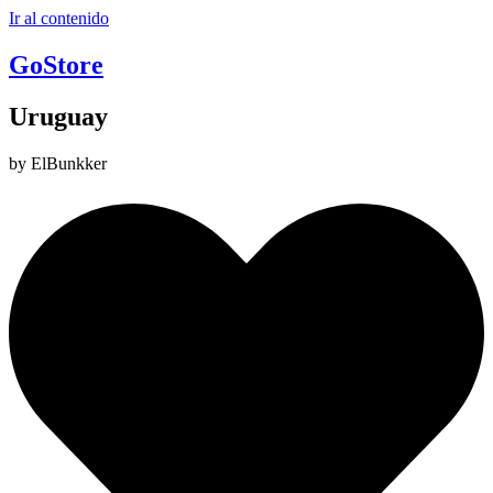
Ir al contenido
GoStore
Uruguay
by ElBunkker