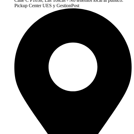
Calle C P1038, Las Toscas - No tenemos local al publico.
Pickup Center UES y GestionPost