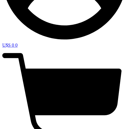
U$S
0
0