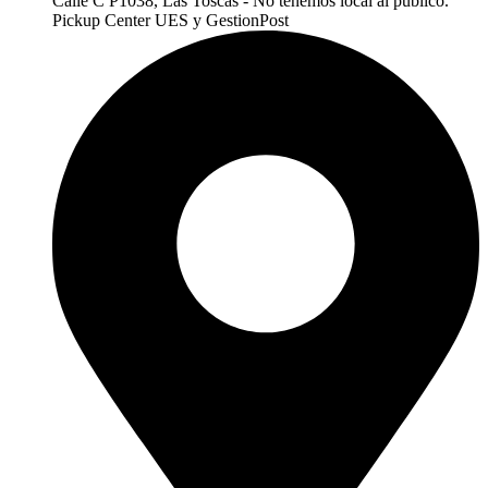
Calle C P1038, Las Toscas - No tenemos local al publico.
Pickup Center UES y GestionPost