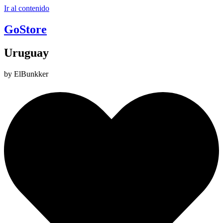
Ir al contenido
GoStore
Uruguay
by ElBunkker