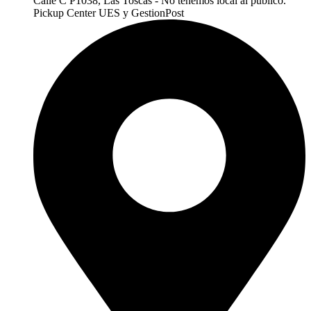
Calle C P1038, Las Toscas - No tenemos local al publico.
Pickup Center UES y GestionPost