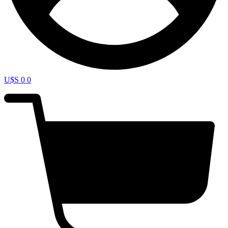
U$S
0
0