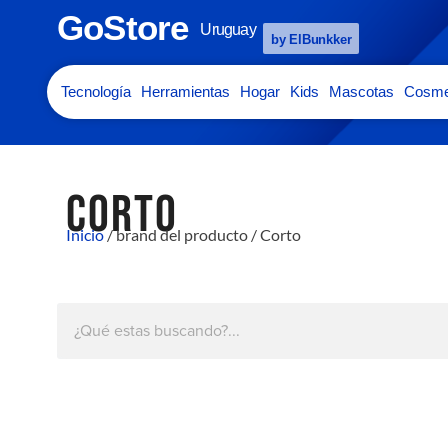
GoStore
Uruguay
by ElBunkker
Tecnología
Herramientas
Hogar
Kids
Mascotas
Cosme
CORTO
Inicio
/ brand del producto / Corto