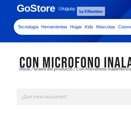
GoStore
Uruguay
by ElBunkker
Tecnología
Herramientas
Hogar
Kids
Mascotas
Cosme
CON MICROFONO INAL
Inicio
/ brand del producto / Con Microfono inalambric