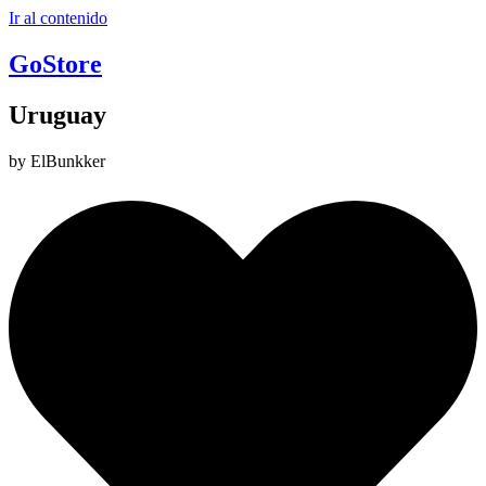
Ir al contenido
GoStore
Uruguay
by ElBunkker