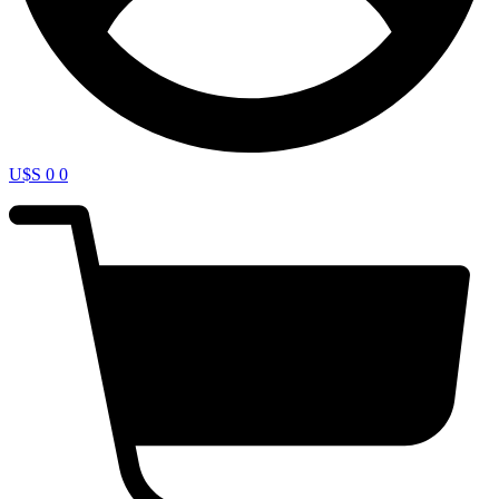
U$S
0
0