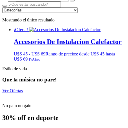
Mostrando el único resultado
¡Oferta!
Accesorios De Instalacion Calefactor
U$S
45
-
U$S
69
Rango de precios: desde U$S 45 hasta
U$S 69
IVA inc
Estilo de vida
Que la música no pare!
Ver Ofertas
No pain no gain
30% off en deporte