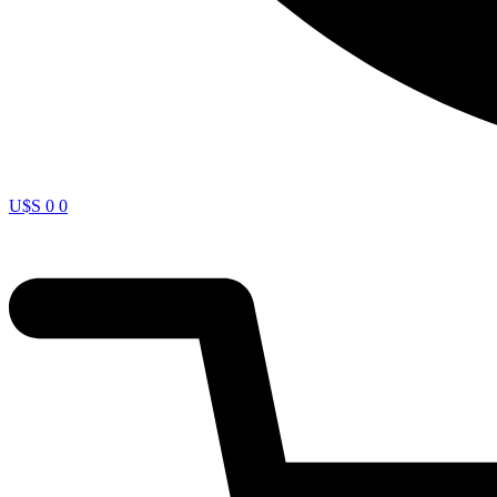
U$S
0
0