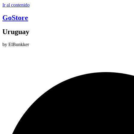
Ir al contenido
GoStore
Uruguay
by ElBunkker