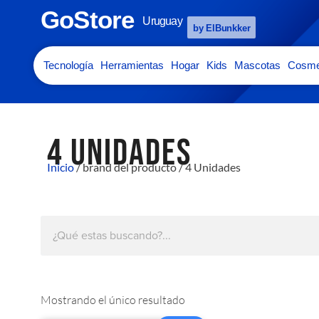
GoStore
Uruguay
by ElBunkker
Tecnología
Herramientas
Hogar
Kids
Mascotas
Cosme
4 UNIDADES
Inicio
/ brand del producto / 4 Unidades
Mostrando el único resultado