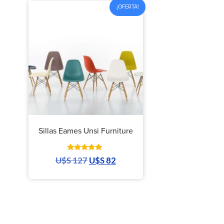
¡OFERTA!
Sillas Eames Unsi Furniture
Valorado
U$S
127
U$S
82
con
5.00
de 5