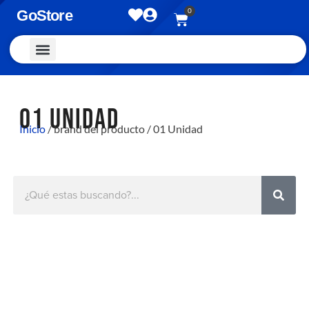
0
GoStore
Vestimenta y Accesorios
01 UNIDAD
Inicio
/ brand del producto / 01 Unidad